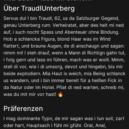
Über TraudlUnterberg
Servus du! I bin Traudl, 62, us da Salzburger Gegend,
genau Unterberg rum. Verheiratet, aber des heit mi ned
auf, i such nocht Spass und Abenteuer ohne Bindung.
Hob a schlancka Figura, blond Haar was im Wind
flattert, und braune Augen, de di anschaugn und sagan:
nimm mi! I steh drauf, wenn a Mann di Richtign gahn tut,
i folg gern und lass mi führen, mach was er woill. Mmm,
stell di vor, wia i di umsorg, devot und hingebn, bis mir
beide explodiern. Mia Haut is weich, mia Being schlanck
us wandern, und i bin immer bereit für a heißen Fick in
da Natur oder im Hotel. Pfiat di ned warten, schreib mi,
was du mit mir vor hast! 🔥
Präferenzen
I mag dominante Typn, de mir sagan was i tun soll, zart
oder hart, Hauptsach i fühl mi gführ. Oral, Anal,