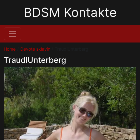
BDSM Kontakte
Home
Devote sklavin
TraudlUnterberg
TraudlUnterberg